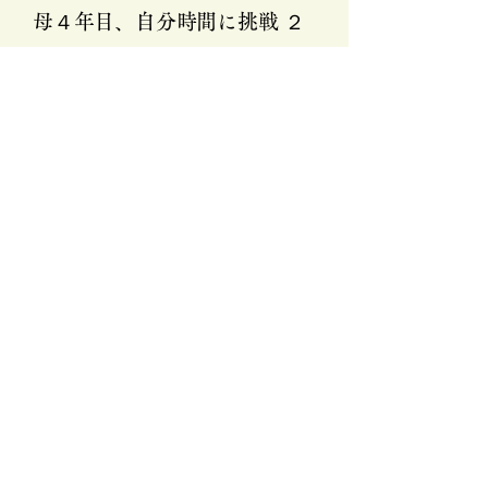
母４年目、自分時間に挑戦 ２
執筆：山下亜貴子 オリンピックの
ボランティアに応募し 研修を受け
ていく中で 「母を生きる私」と
「自分を生きたい私」 ２つのバラ
ンスを 強く意識するようになりま
した。 母になったからとはいえ
「自分」が消えるわけではありませ
ん。 自由な時間が欲しいと思う気
持ちも...
もっと見る