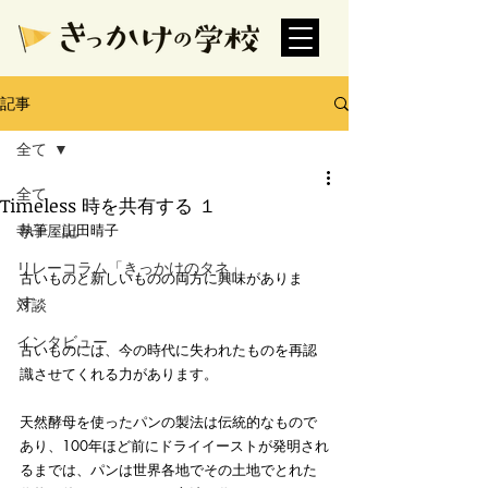
記事
全て
全て
Timeless 時を共有する １
寺子屋記
執筆：山田晴子
リレーコラム「きっかけのタネ」
古いものと新しいものの両方に興味がありま
す。
対談
インタビュー
古いものには、今の時代に失われたものを再認
識させてくれる力があります。
天然酵母を使ったパンの製法は伝統的なもので
あり、100年ほど前にドライイーストが発明され
るまでは、パンは世界各地でその土地でとれた