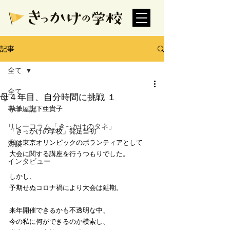
記事
全て
全て
母４年目、自分時間に挑戦 １
寺子屋記
執筆：山下亜貴子
リレーコラム「きっかけのタネ」
「きっかけの学校」発足当初
私は東京オリンピックのボランティアとして
対談
大会に関する講座を行うつもりでした。
インタビュー
しかし、
予期せぬコロナ禍により大会は延期。
来年開催できるかも不透明な中、
今の私に何ができるのか模索し、