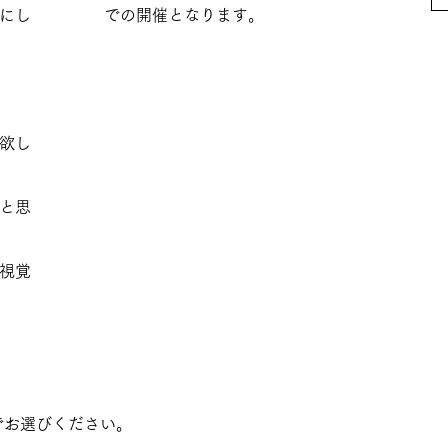
にし
での開催となります。
欲し
と思
視覚
でお選びください。