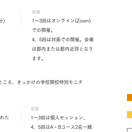
会場
分）
1〜3回はオンライン(Zoom)
での開催。
4、5回は対面での開催。会場
は都内または都内近郊となり
ます。
）のところ、きっかけの学校開校特別モニタ
定員
れた
1〜3回は個人セッション、
4、5回はA・Bコース2名一緒