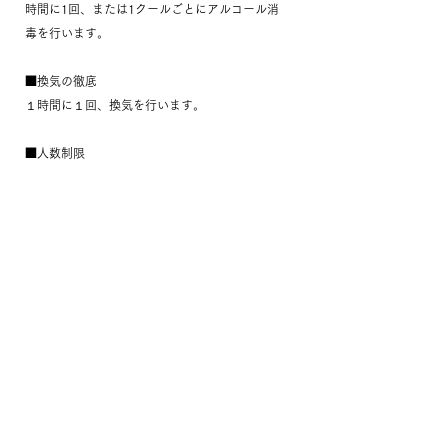
時間に1回、または1クールごとにアルコール消
毒を行います。
■換気の徹底
１時間に１回、換気を行います。
■人数制限
店内が密にならないよう、人数制限を行いま
す。
＜講師・スタッフの感染予防対策＞
■入店前の検温・確認
■体調不良時の入店停止
■店内入室時の手指の消毒の徹底
■1時間おき、または１クールごとの手指の消毒
の徹底
■マスク、フェイスシールドの着用及び咳エチ
ケットの励行