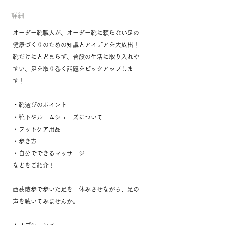
​詳細
オーダー靴職人が、オーダー靴に頼らない足の
健康づくりのための知識とアイデアを大放出！
靴だけにとどまらず、普段の生活に取り入れや
すい、足を取り巻く話題をピックアップしま
す！
・靴選びのポイント
・靴下やルームシューズについて
・フットケア用品
・歩き方
・自分でできるマッサージ
などをご紹介！
西荻散歩で歩いた足を一休みさせながら、足の
声を聴いてみませんか。