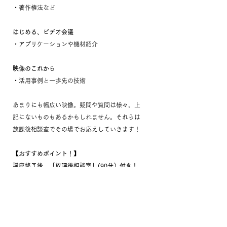
・著作権法など
はじめる、ビデオ会議
・アプリケーションや機材紹介
映像のこれから
・活用事例と一歩先の技術
あまりにも幅広い映像。疑問や質問は様々。上
記にないものもあるかもしれません。それらは
放課後相談室でその場でお応えしていきます！
【おすすめポイント！】
講座終了後、「放課後相談室」(90分）付き！
一方的に情報を聞くより、意外と自分自身にあ
てはめて聞きたいことがあるもの。何から質問
すれば良いかわからなくても、他の人の応答も
聞けるので参考になります！同時試聴のビデオ
講義ならでは！ぜひご参加ください！