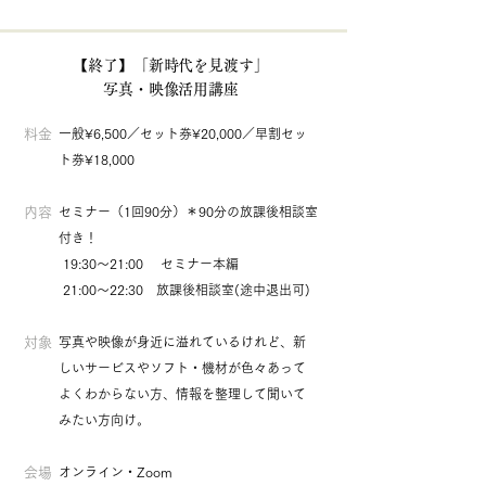
【終了】「新時代を見渡す」
写真・映像活用講座
料金
一般¥6,500／セット券¥20,000／早割セッ
ト券¥18,000
内容
セミナー（1回90分）＊90分の放課後相談室
付き！
19:30〜21:00 セミナー本編
21:00〜22:30 放課後相談室(途中退出可)
対象
写真や映像が身近に溢れているけれど、新
しいサービスやソフト・機材が色々あって
よくわからない方、情報を整理して聞いて
みたい方向け。
会場
オンライン・Zoom