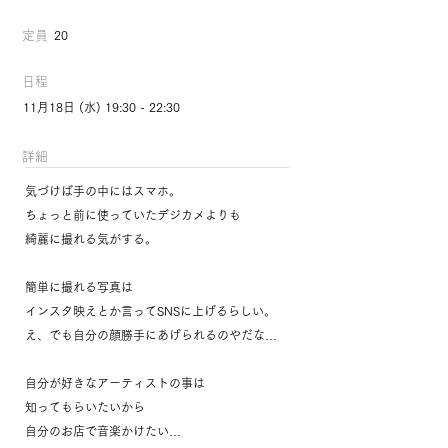
定員
20
日程
11月18日 (水) 19:30 - 22:30
​詳細
気づけば手の中にはスマホ。
ちょっと前に使っていたデジカメよりも
綺麗に撮れる気がする。
簡単に撮れる写真は
インスタ映えとか言ってSNSに上げるらしい。
え、でも自分の顔勝手にあげられるのやだな…
自分が好きなアーティストの事は
知ってもらいたいから
自分のお店で音楽かけたい…